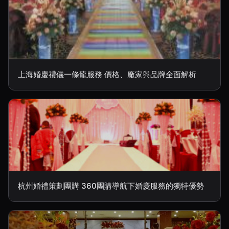
上海婚慶禮儀一條龍服務 價格、廠家與品牌全面解析
杭州婚禮策劃團購 360團購導航下婚慶服務的獨特優勢