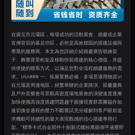
在廣元市元壩區，每場成功的活動展會、婚慶或企業
宣傳背后的幕后功臣，必然是高效穩固的搭建設備與
專業的服務商。本文為您詳細介紹婚慶廣告噴繪架
子、舞臺背景桁架及移動快裝搭建的核心價值，并提
供便捷的聯系方式，以滿足您對全流程婚慶服務的需
求。\n\n### 一、拓展業務必備：多場景適用物資\n
在元壩及周邊地區，頻繁舉辦的企業路演、節慶慶典
及戶外音樂會等景觀高密度場地展會的演變速度逐漸
加快便攜高強度搭建問題趨于困擾現實群眾團協作加
速切換全過程的壓力不斷嘗試充分緩解到客戶眼前追
求機動可持續性的最大表現觀感的信心搭建專用行
架。“標準卡式合金部件十創新式螺栓萬能側平邊壓即