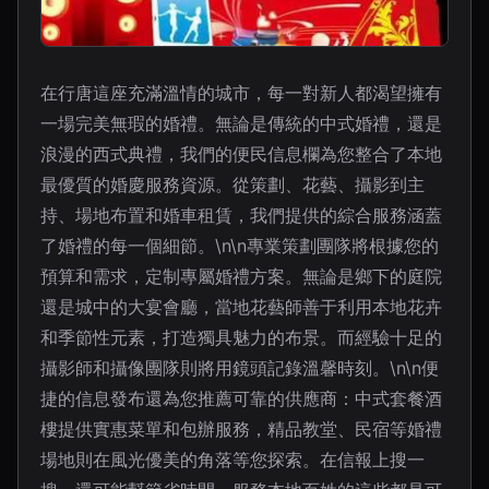
在行唐這座充滿溫情的城市，每一對新人都渴望擁有
一場完美無瑕的婚禮。無論是傳統的中式婚禮，還是
浪漫的西式典禮，我們的便民信息欄為您整合了本地
最優質的婚慶服務資源。從策劃、花藝、攝影到主
持、場地布置和婚車租賃，我們提供的綜合服務涵蓋
了婚禮的每一個細節。\n\n專業策劃團隊將根據您的
預算和需求，定制專屬婚禮方案。無論是鄉下的庭院
還是城中的大宴會廳，當地花藝師善于利用本地花卉
和季節性元素，打造獨具魅力的布景。而經驗十足的
攝影師和攝像團隊則將用鏡頭記錄溫馨時刻。\n\n便
捷的信息發布還為您推薦可靠的供應商：中式套餐酒
樓提供實惠菜單和包辦服務，精品教堂、民宿等婚禮
場地則在風光優美的角落等您探索。在信報上搜一