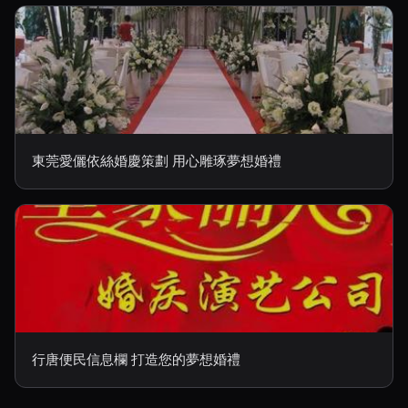
東莞愛儷依絲婚慶策劃 用心雕琢夢想婚禮
行唐便民信息欄 打造您的夢想婚禮