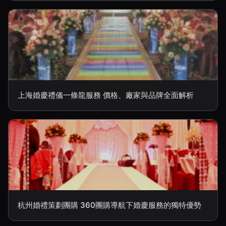
上海婚慶禮儀一條龍服務 價格、廠家與品牌全面解析
杭州婚禮策劃團購 360團購導航下婚慶服務的獨特優勢